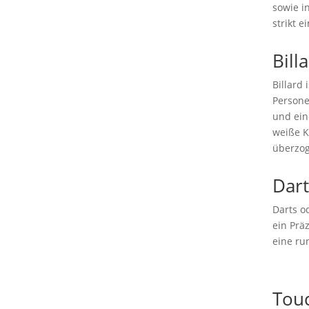
sowie i
strikt 
Bill
Billard 
Persone
und ein
weiße K
überzog
Dart
Darts od
ein Prä
eine ru
Tou