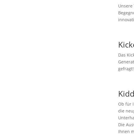
Unsere 
Begegnu
innovat
Kick
Das Kic
Generat
gefragt!
Kidd
Ob für 
die neu
Unterha
Die Aus
Ihnen m