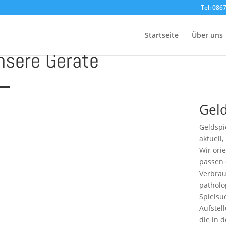
Tel: 086
Startseite
Über uns
nsere Geräte
Geld
Geldspi
aktuell
Wir ori
passen
Verbra
patholo
Spielsu
Aufstel
die in 