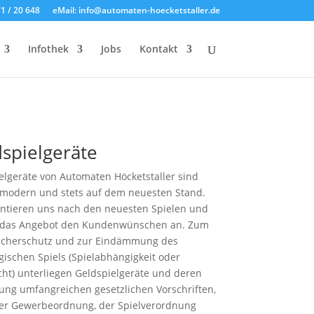
71 / 20 648
eMail: info@automaten-hoecketstaller.de
Infothek
Jobs
Kontakt
spielgeräte
elgeräte von Automaten Höcketstaller sind
, modern und stets auf dem neuesten Stand.
entieren uns nach den neuesten Spielen und
 das Angebot den Kundenwünschen an. Zum
ucherschutz und zur Eindämmung des
gischen Spiels (Spielabhängigkeit oder
cht) unterliegen Geldspielgeräte und deren
lung umfangreichen gesetzlichen Vorschriften,
der Gewerbeordnung, der Spielverordnung