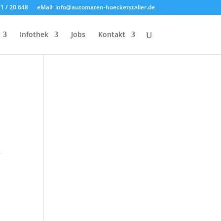
71 / 20 648
eMail: info@automaten-hoecketstaller.de
Infothek
Jobs
Kontakt
r