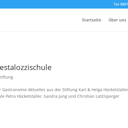
Tel: 086
Startseite
Über uns
estalozzischule
tiftung
r Gastronomie Aktuelles aus der Stiftung Karl & Helga Höcketstalle
le Petra Höcketstaller, Sandra Jung und Chrsitian Latzlsperger